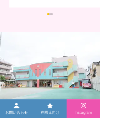
전시회 안내 (미취학 아동
코알라 교실(유치
및 졸업생 환영)
소개
お問い合わせ
在園児向け
Instagram
〒173-0031 도쿄도 이타바시구 오타니구치 기타마치 39-1
03-3972-4920