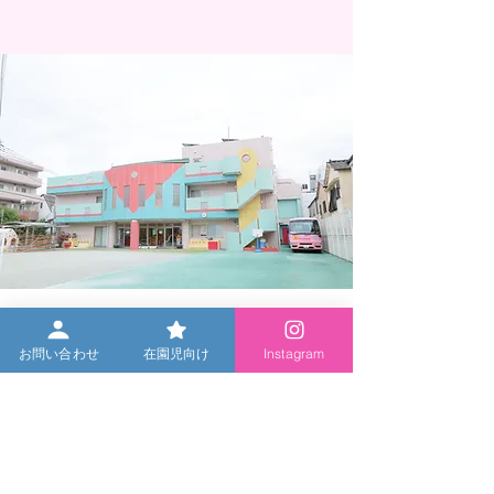
전시회 안내 (미취학 아동
코알라 교실(유치
및 졸업생 환영)
소개
お問い合わせ
在園児向け
Instagram
〒173-0031 도쿄도 이타바시구 오타니구치 기타마치 39-1
03-3972-4920
카고메 유치원 HP에서는 영어, 중국어, 한국어로 정보 제공
에 대응하고 있습니다.