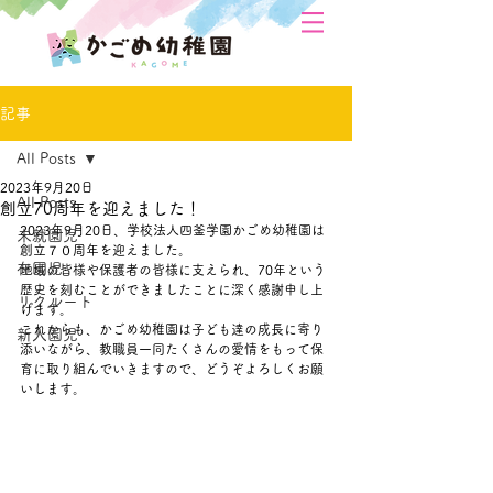
記事
All Posts
2023年9月20日
All Posts
創立70周年を迎えました！
2023年9月20日、学校法人四釜学園かごめ幼稚園は
未就園児
創立７０周年を迎えました。
在園児
地域の皆様や保護者の皆様に支えられ、70年という
歴史を刻むことができましたことに深く感謝申し上
リクルート
げます。
これからも、かごめ幼稚園は子ども達の成長に寄り
新入園児
添いながら、教職員一同たくさんの愛情をもって保
育に取り組んでいきますので、どうぞよろしくお願
いします。