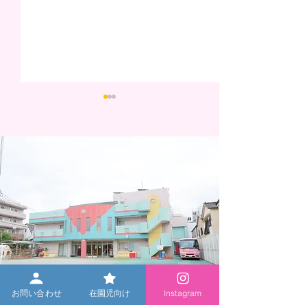
6/24（水）水遊びのお知
5/13（水）コ
らせ 【未就園児対象】※
明会＆園庭開放
終了しました。たくさん
せ【未就園児対
のご参加ありがとうござ
お問い合わせ
在園児向け
Instagram