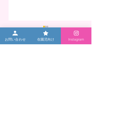
お問い合わせ
在園児向け
Instagram
令和９年度 入園説明会に
かごめ夏祭り20
ついて 【満3歳児・2歳
します！【卒園
児】
園児対象】★申
★