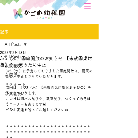
記事
All Posts
2025年2月13日
All Posts
3/5（水）園庭開放のお知らせ 【未就園児対
象】※雨天のため中止
未就園児
3/5（水）に予定しておりました園庭開放は、雨天の
在園児
ため、中止とさせていただきます。
リクルート
次回は、4/23（水）【未就園児対象おあそび会】を
予定しております。
新入園児
この日は園バス見学や、教室見学、つくってあそぼ
うコーナーもあります💓
ぜひお友達を誘ってお越しくださいね。
＊＊＊＊＊＊＊＊＊＊＊＊＊＊＊＊＊＊＊＊＊＊＊
＊＊＊＊＊＊＊＊＊＊＊＊＊＊＊＊＊＊＊＊＊＊＊
＊＊