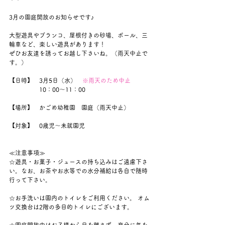
3月の園庭開放のお知らせです♪
大型遊具やブランコ、屋根付きの砂場、ボール、三
輪車など、楽しい遊具があります！
ぜひお友達を誘ってお越し下さいね。（雨天中止で
す。）
【日時】　3月5日（水）　
※雨天のため中止
　　　　　10：00～11：00
【場所】　かごめ幼稚園　園庭（雨天中止）
【対象】　0歳児～未就園児
≪注意事項≫
☆遊具・お菓子・ジュースの持ち込みはご遠慮下さ
い。なお、お茶やお水等での水分補給は各自で随時
行って下さい。
☆お手洗いは園内のトイレをご利用ください。 オム
ツ交換台は2階の多目的トイレにございます。